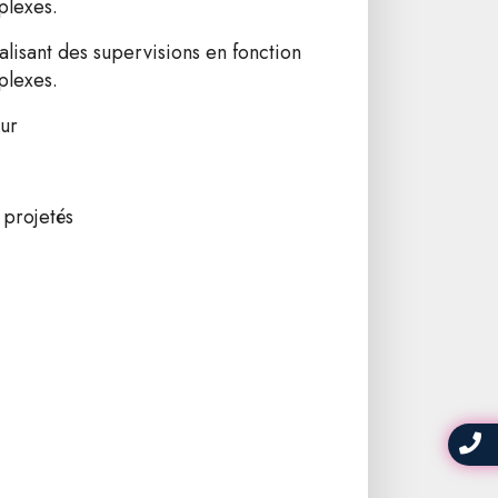
plexes.
alisant des supervisions en fonction
plexes.
eur
 projetés