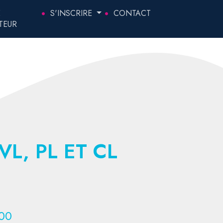
E
S'INSCRIRE
CONTACT
TEUR
VL, PL ET CL
00