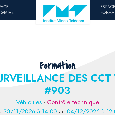
PACE
ESPAC
AGIAIRE
FORMA
Formation
URVEILLANCE DES CCT 
#903
Véhicules
-
Contrôle technique
u
30/11/2026 à 14:00
au
04/12/2026 à 12: