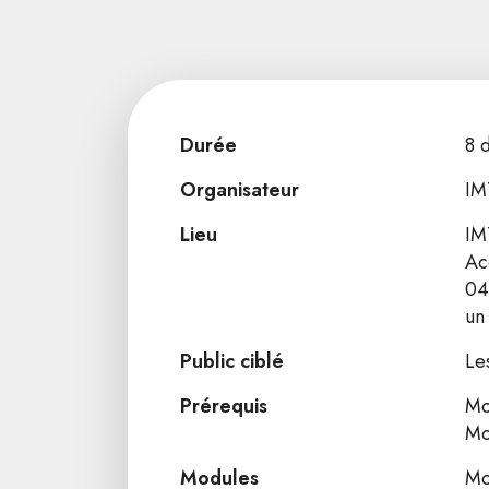
Durée
8 
Organisateur
IM
Lieu
IM
Ac
04
un
Public ciblé
Le
Prérequis
Mo
Mo
Modules
Mo