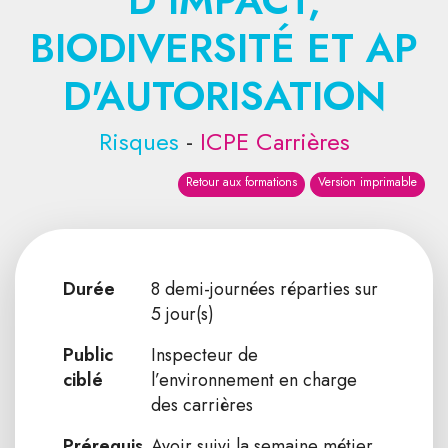
D'IMPACT,
BIODIVERSITÉ ET AP
D'AUTORISATION
Risques
-
ICPE Carrières
Retour aux formations
Version imprimable
Durée
8 demi-journées réparties sur
5 jour(s)
Public
Inspecteur de
ciblé
l’environnement en charge
des carrières
Prérequis
Avoir suivi la semaine métier