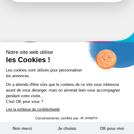
IMT ALÈS : 04 66 78 20 85/04 66 78 20 79/04 66 78 20
90
IMT LILLE DOUAI : 03 27 71 25 39 pour formations
Véhicules Douai et Métrologie
03 27 71 24 67 pour formations ICPE
NOUS CONTACTER
MENTIONS LÉGALES
© 2026 All rights reserved.