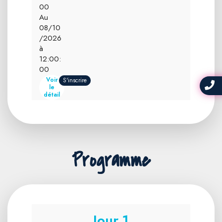
00
Au
08/10
/2026
à
12:00:
00
Voir
S'inscrire
le
détail
Programme
Jour 1