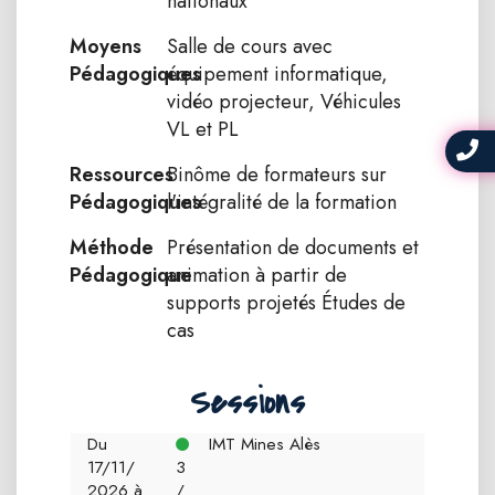
nationaux
Moyens
Salle de cours avec
Pédagogiques
équipement informatique,
vidéo projecteur, Véhicules
VL et PL
Ressources
Binôme de formateurs sur
Pédagogiques
l'intégralité de la formation
Méthode
Présentation de documents et
Pédagogique
animation à partir de
supports projetés Études de
cas
Sessions
Du
IMT Mines Alès
17/11/
3
2026 à
/